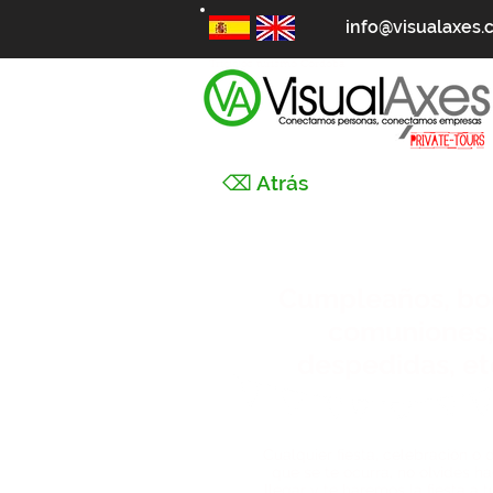
info@visualaxes
Triciclos turismo Córdoba
⌫ Atrás
Cumpleaños, bo
comuniones
despedidas, etc
Cualquier fiesta, celebración o
que se te ocurra, no olvides h
llegar y te haremos la fiesta a 