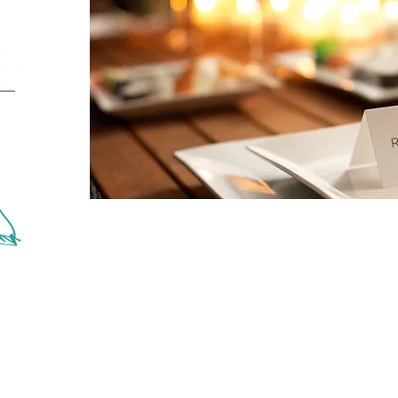
.
 341
a a
om
R