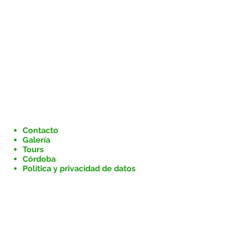
MÁS INFORMACIÓN
CONTACTA
Contacto
Plaza de Sa
Galería
(+34) 61851
Tours
info@visua
Córdoba
Politica y privacidad de datos
Lunes - Sa
Domingos 0
Los horarios
temporada
 S.L