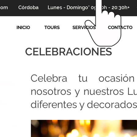
.com
Córdoba
Lunes - Domingo* 09:00h - 20:30h+
INICIO
TOURS
SERVICIOS
CONTACTO
CELEBRACIONES
Celebra tu ocasión
das,
nosotros y nuestros L
,
...
diferentes y decorados 
 despedida
acernosla
tú medida,