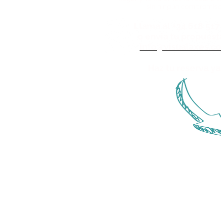
sin ningún compromiso
Llama al +34 618 517
o envia tu propuest
info@visualaxes.c
Haz tu reserva ya