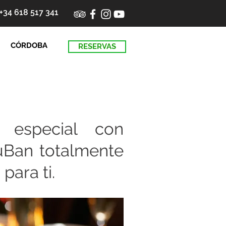
+34 618 517 341
CÓRDOBA
RESERVAS
 especial con
uBan totalmente
para ti.