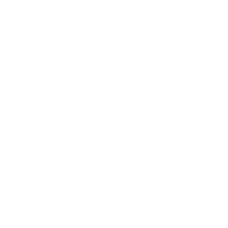
 CON NOSOTROS
nta Catalina, 14003 Córdoba
7341
laxes.com
bados 09:00h - 20:30h+
9:00 - 14:00h
 pueden variar según la