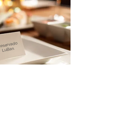
eservado
LuBan.