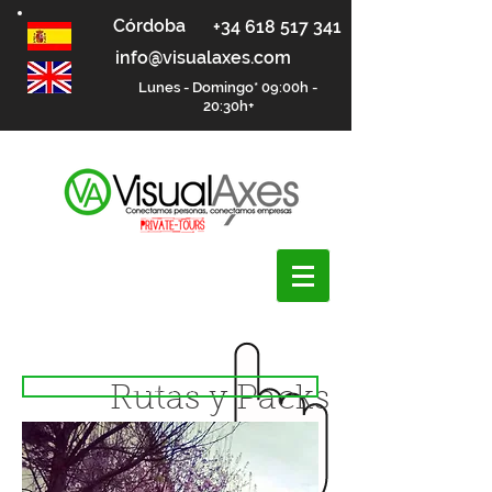
Córdoba
+34 618 517 341
info@visualaxes.com
Lunes - Domingo* 09:00h -
20:30h+
Compra Ahora
Rutas y Packs