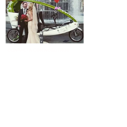
CONTACTA CON NOSOTROS
Plaza de Santa Catalina, 14003
Córdoba
(+34)
618517341
info@visualaxes.com
Lunes - Sabados 09:00h - 20:30h+
Domingos 09:00 - 14:00h
Los horarios pueden variar según la
temporada
MÁS INFORMACIÓN