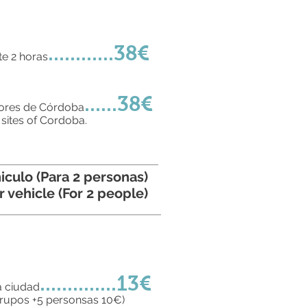
............38€
te 2 horas
......38€
adores de Córdoba
sites of Cordoba.
iculo (Para 2 personas)
r vehicle (For 2 people)
..............13€
a ciudad
(Grupos +5 personsas 10€)