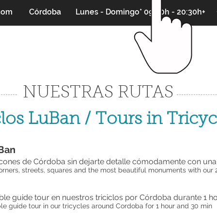
.com
Córdoba
Lunes - Domingo* 09:00h - 20:30h+
NUESTRAS RUTAS
clos LuBan / Tours in Tricy
Ban
cones de Córdoba sin dejarte detalle cómodamente con una 
orners, streets, squares and the most beautiful monuments with our 2
able guide tour en nuestros triciclos por Córdoba durante 1 h
le guide tour in our tricycles around Cordoba for 1 hour and 30 min