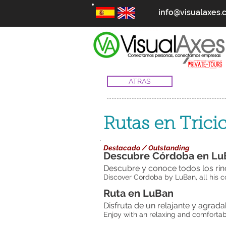
info@visualaxes
Triciclos turismo Córdoba
ATRAS
Rutas en Trici
Destacado / Outstanding
Descubre Córdoba en Lu
Descubre y conoce todos los rin
Discover Cordoba by LuBan, all his c
Ruta en LuBan
Disfruta de un relajante y agrad
Enjoy with an relaxing and comfortab