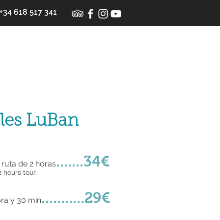
+34 618 517 341
cles LuBan
.......34€
ruta de 2 horas
 hours tour.
...........29€
ora y 30 min