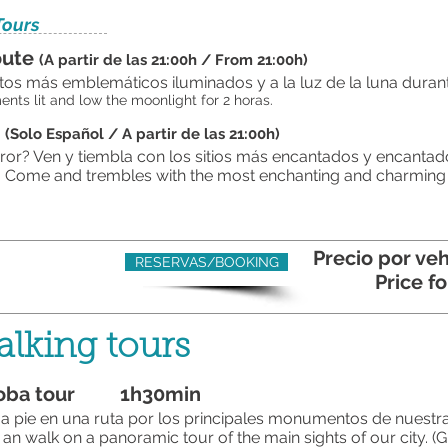
Tours
oute
(A partir de las 21:00h / From 21:00h)
ntos más emblemáticos
iluminados y a la luz de la luna duran
ts lit and low the moonlight for 2 horas.
s
(Solo Español / A partir de las 21:00h)
error? Ven y tiembla con los sitios más encantados y encant
s? Come and trembles with the most enchanting and charming 
Precio por veh
RESERVAS/BOOKING
Price fo
alking tours
rdoba tour 1h30min
a pie en una ruta por los principales monumentos de nuestr
 an walk on a panoramic tour of the main sights of our city. 