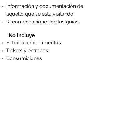
Información y documentación de
aquello que se está visitando.
Recomendaciones de los guías.
No Incluye
Entrada a monumentos.
Tickets y entradas
.
Consumiciones.
Información adicional
El precio es por persona
Adultos 15€ | niños de 8 a 15 años
6€ | menores 8 años 0€
LA velocidad de la ruta se hará en
función de la capacidad de andar del
cliente.