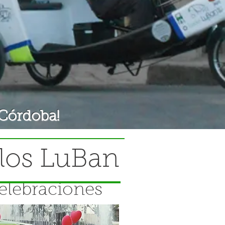
a turismo verdes
a turismo verdes
ticiclos
a turismo verdes
a turismo verdes
o cordoba,
s turisticos
 Córdoba!
clos LuBan
elebraciones