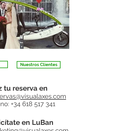
Nuestros Clientes
 tu reserva en
ervas@visualaxes.com
ono:
+34 618 517 341
icítate en LuBan
keting@visualaxes.com