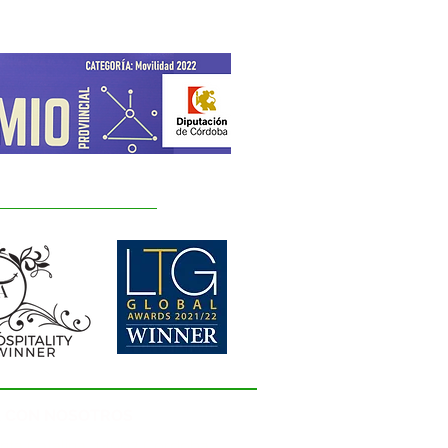
 CON NOSOTROS
nta Catalina, 14003 Córdoba