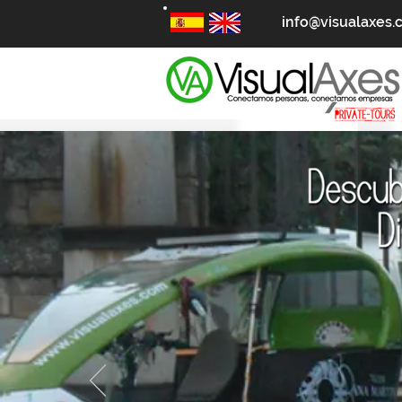
info@visualaxes
Triciclos turismo Córdoba
Triciclos Córdoba turismo verdes Triciclos Córdoba turismo verdes T
Triciclos Córdoba turismo verdes Triciclos Córdoba turismo verdes T
Triciclos Córdoba turismo verdes Triciclos Córdoba turismo verdes T
Triciclos Córdoba turismo verdes Triciclos Córdoba turismo verdes T
Triciclos Córdoba turismo verdes Triciclos Córdoba turismo verdes T
Triciclos Córdoba turismo verdes Triciclos Córdoba turismo verdes T
Triciclos Córdoba turismo verdes Triciclos Córdoba turismo verdes T
Triciclos Córdoba turismo verdes Triciclos Córdoba turismo verdes T
Triciclos Córdoba turismo verdes Triciclos Córdoba turismo verdes T
Triciclos Córdoba turismo verdes Triciclos Córdoba turismo verdes T
Triciclos Córdoba turismo verdes Triciclos Córdoba turismo verdes T
Triciclos Córdoba turismo verdes Triciclos Córdoba turismo verdes T
Triciclos Córdoba turismo verdes Triciclos Córdoba turismo verdes T
Triciclos Córdoba turismo verdes Triciclos Córdoba turismo verdes T
Triciclos Córdoba turismo verdes Triciclos Córdoba turismo verdes T
Triciclos Córdoba turismo verdes Triciclos Córdoba turismo verdes T
Triciclos Córdoba turismo verdes Triciclos Córdoba turismo verdes T
Triciclos Córdoba turismo verdes Triciclos Córdoba turismo verdes T
Triciclos Córdoba turismo verdes Triciclos Córdoba turismo verdes T
Triciclos Córdoba turismo verdes Triciclos Córdoba turismo verdes T
Triciclos Córdoba turismo verdes Triciclos Córdoba turismo verdes T
Triciclos Córdoba turismo verdes Triciclos Córdoba turismo verdes T
Triciclos Córdoba turismo verdes Triciclos Córdoba turismo verdes T
Triciclos Córdoba turismo verdes Triciclos Córdoba turismo verdes T
Triciclos Córdoba turismo verdes Triciclos Córdoba turismo verdes T
triciclos tu
Triciclos Córdoba turismo verdes Triciclos Córdoba turismo verdes T
Triciclos Córdoba turismo verdes Triciclos Córdoba turismo verdes T
Triciclos Córdoba turismo verdes Triciclos Córdoba turismo verdes T
Triciclos Córdoba turismo verdes Triciclos Córdoba turismo verdes T