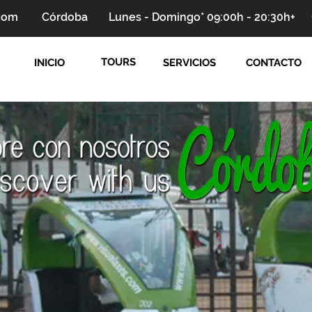
.com
Córdoba
Lunes - Domingo* 09:00h - 20:30h+
TOURS
INICIO
SERVICIOS
CONTACTO
riciclos Córdoba turismo verdes
Triciclos Córdoba turismo verdes Triciclos Córdoba turismo verdes Triciclos Córdob
riciclos Córdoba turismo verdes
Triciclos Córdoba turismo verdes Triciclos Córdoba turismo verdes Triciclos Córdob
riciclos Córdoba turismo verdes
Triciclos Córdoba turismo verdes Triciclos Córdoba turismo verdes Triciclos Córdob
riciclos Córdoba turismo verdes
Triciclos Córdoba turismo verdes Triciclos Córdoba turismo verdes Triciclos Córdob
riciclos Córdoba turismo verdes
Triciclos Córdoba turismo verdes Triciclos Córdoba turismo verdes Triciclos Córdob
riciclos Córdoba turismo verdes
Triciclos Córdoba turismo verdes Triciclos Córdoba turismo verdes Triciclos Córdob
riciclos Córdoba turismo verdes
Triciclos Córdoba turismo verdes Triciclos Córdoba turismo verdes Triciclos Córdob
riciclos Córdoba turismo verdes
Triciclos Córdoba turismo verdes Triciclos Córdoba turismo verdes Triciclos Córdob
riciclos Córdoba turismo verdes
Triciclos Córdoba turismo verdes Triciclos Córdoba turismo verdes Triciclos Córdob
riciclos Córdoba turismo verdes
Triciclos Córdoba turismo verdes Triciclos Córdoba turismo verdes Triciclos Córdob
riciclos Córdoba turismo verdes
Triciclos Córdoba turismo verdes Triciclos Córdoba turismo verdes Triciclos Córdob
riciclos Córdoba turismo verdes
Triciclos Córdoba turismo verdes Triciclos Córdoba turismo verdes Triciclos Córdob
riciclos Córdoba turismo verdes
Triciclos Córdoba turismo verdes Triciclos Córdoba turismo verdes Triciclos Córdob
riciclos Córdoba turismo verdes
Triciclos Córdoba turismo verdes Triciclos Córdoba turismo verdes Triciclos Córdob
riciclos Córdoba turismo verdes
Triciclos Córdoba turismo verdes Triciclos Córdoba turismo verdes Triciclos Córdob
riciclos Córdoba turismo verdes
Triciclos Córdoba turismo verdes Triciclos Córdoba turismo verdes Triciclos Córdob
riciclos Córdoba turismo verdes
Triciclos Córdoba turismo verdes Triciclos Córdoba turismo verdes Triciclos Córdob
riciclos Córdoba turismo verdes
Triciclos Córdoba turismo verdes Triciclos Córdoba turismo verdes Triciclos Córdob
riciclos Córdoba turismo verdes
Triciclos Córdoba turismo verdes Triciclos Córdoba turismo verdes Triciclos Córdob
riciclos Córdoba turismo verdes
Triciclos Córdoba turismo verdes Triciclos Córdoba turismo verdes Triciclos Córdob
riciclos Córdoba turismo verdes
Triciclos Córdoba turismo verdes Triciclos Córdoba turismo verdes Triciclos Córdob
riciclos Córdoba turismo verdes
Triciclos Córdoba turismo verdes Triciclos Córdoba turismo verdes Triciclos Córdob
riciclos Córdoba turismo verdes
Triciclos Córdoba turismo verdes Triciclos Córdoba turismo verdes Triciclos Córdob
riciclos Córdoba turismo verdes
Triciclos Córdoba turismo verdes Triciclos Córdoba turismo verdes Triciclos Córdob
riciclos Córdoba turismo verdes
Triciclos Córdoba turismo verdes Triciclos Córdoba turismo verdes Triciclos Córdob
risticos Córdoba Tours
riciclos Córdoba turismo verdes
Triciclos Córdoba turismo verdes Triciclos Córdoba turismo verdes Triciclos Córdob
riciclos Córdoba turismo verdes
Triciclos Córdoba turismo verdes Triciclos Córdoba turismo verdes Triciclos Córdob
riciclos Córdoba turismo verdes
Triciclos Córdoba turismo verdes Triciclos Córdoba turismo verdes Triciclos Córdob
riciclos Córdoba turismo verdes
Triciclos Córdoba turismo verdes Triciclos Córdoba turismo verdes Triciclos Córdob