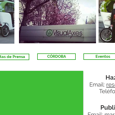
CÓRDOBA
Eventos
tas de Prensa
Haz
Email:
res
Teléf
Publ
Email:
mar